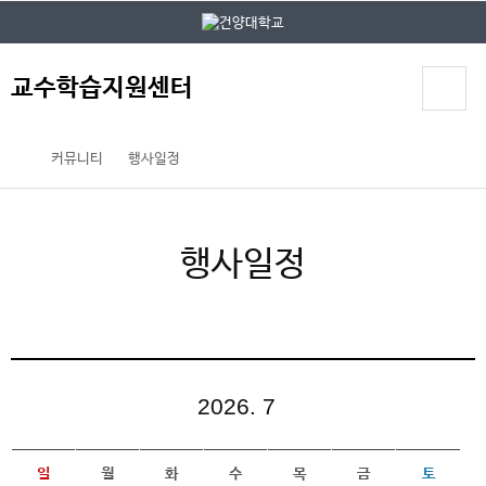
본문 바로가기
대메뉴 바로가기
교수학습지원센터
커뮤니티
행사일정
행사일정
2026. 7
일
월
화
수
목
금
토