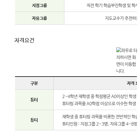
지정그룹
직전 학기 학습부진학생 및 학
자유그룹
지도교수가 추천하는
자격요건
구분
자격 요
2~4학년 재학생 중 학점평균 A0이상인 학생
튜터
튜터링 과목을 A0학점 이상으로 이수한 학생
재학생 중 튜터링 과목을 비롯한 전반적인 학습
튜티
튜티인원 : 지정그룹 2~3명, 자유그룹 4~8명