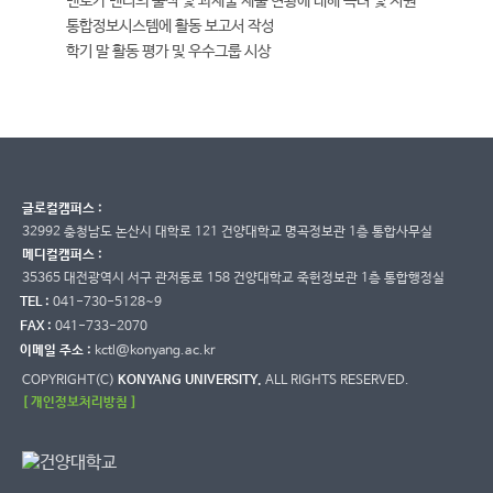
멘토가 멘티의 출석 및 과제물 제출 현황에 대해 독려 및 지원
통합정보시스템에 활동 보고서 작성
학기 말 활동 평가 및 우수그룹 시상
글로컬캠퍼스 :
32992 충청남도 논산시 대학로 121 건양대학교 명곡정보관 1층 통합사무실
메디컬캠퍼스 :
35365 대전광역시 서구 관저동로 158 건양대학교 죽헌정보관 1층 통합행정실
TEL :
041-730-5128~9
FAX :
041-733-2070
이메일 주소 :
kctl@konyang.ac.kr
COPYRIGHT(C)
KONYANG UNIVERSITY.
ALL RIGHTS RESERVED.
[ 개인정보처리방침 ]