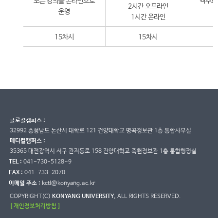
모든 강의를 온라인으로
격주로
2시간 오프라인
운영
1시간 온라인
15차시
15차시
글로컬캠퍼스 :
32992 충청남도 논산시 대학로 121 건양대학교 명곡정보관 1층 통합사무실
메디컬캠퍼스 :
35365 대전광역시 서구 관저동로 158 건양대학교 죽헌정보관 1층 통합행정실
TEL :
041-730-5128~9
FAX :
041-733-2070
이메일 주소 :
kctl@konyang.ac.kr
COPYRIGHT(C)
KONYANG UNIVERSITY.
ALL RIGHTS RESERVED.
[ 개인정보처리방침 ]