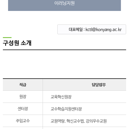
이러닝지원
대표메일 : kctl@konyang.ac.kr
구성원 소개
직급
담당업무
원장
교육혁신원장
센터장
교수학습지원센터장
주임교수
교원역량, 혁신교수법, 강의우수교원