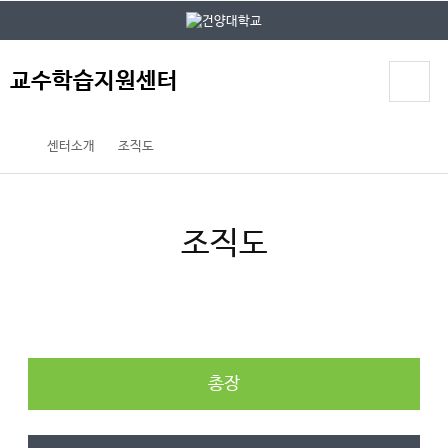
본문 바로가기
대메뉴 바로가기
교수학습지원센터
센터소개
조직도
조직도
총장