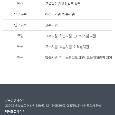
팀장
교육혁신원 행정업무 총괄
연구교수
이러닝지원, 학습지원
연구교수
교수지원
주임
교수지원, 학습지원, LXP시스템 지원
팀원
교수지원, 학습지원, 이러닝지원
팀원
학습지원, 미니스튜디오 대관, 교육매체장비 대여
글로컬캠퍼스 :
32992 충청남도 논산시 대학로 121 건양대학교 명곡정보관 1층 통합사무실
메디컬캠퍼스 :