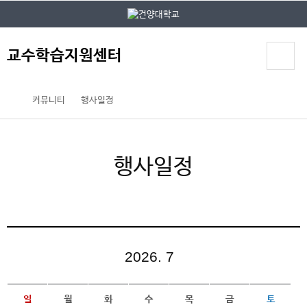
본문 바로가기
대메뉴 바로가기
교수학습지원센터
커뮤니티
행사일정
행사일정
2026. 7
일
월
화
수
목
금
토