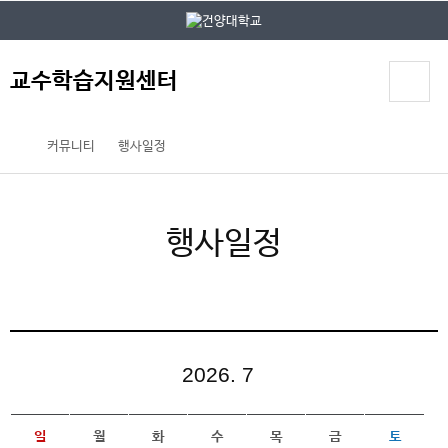
본문 바로가기
대메뉴 바로가기
교수학습지원센터
커뮤니티
행사일정
행사일정
2026. 7
일
월
화
수
목
금
토