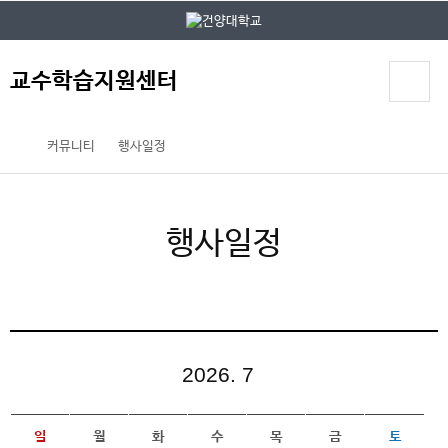
본문 바로가기
대메뉴 바로가기
교수학습지원센터
커뮤니티
행사일정
행사일정
2026. 7
일
월
화
수
목
금
토