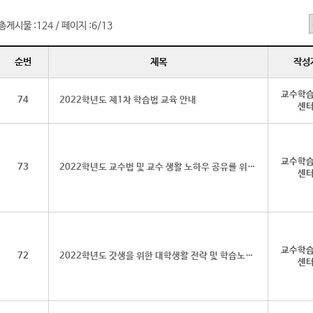
총게시물 :
124
페이지 :
6/13
/
순번
제목
작성
교수학
74
2022학년도 제1차 학습법 교육 안내
센
교수학
73
2022학년도 교수법 및 교수 생활 노하우 공유를 위한 라떼 공모전
센
교수학
72
2022학년도 갓생을 위한 대학생활 전략 및 학습노하우 공모전 안내
센