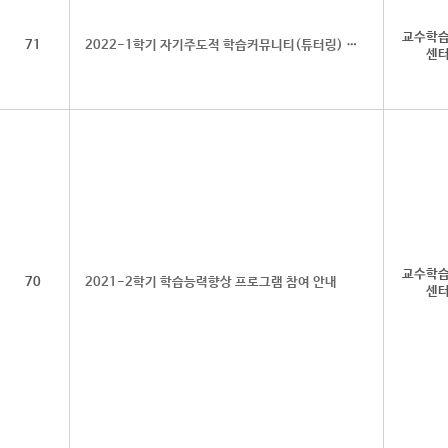
교수학
71
2022-1학기 자기주도적 학습커뮤니티(튜터링) 모집
센
교수학
70
2021-2학기 학습능력향상 프로그램 참여 안내
센