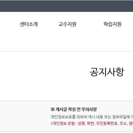
센터소개
교수지원
학습지원
인사말
수업컨설팅
기초학습진단검사
연혁
교수법교육
튜터링GO
주요업무
수업연구회
우리들의 공부버디(우공디
조직도
강의우수교원 선발
학습법교육
공지사항
오시는 길
Good Class
학습능력향상 프로그램
Teaching Tips
대학생활 전략 및 학습노
공모전(갓생 공모전)
좋은 수업 있으면 소개시
공모전(좋소 공모전)
※ 게시글 작성 전 주의사항
Learning Tips
개인정보보호를 위하여 게시 내용 또는 첨부파일에 
(개인정보 유형 : 성명, 학번, 주민등록번호, 주소, 