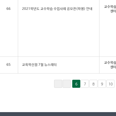
교수학
66
2021학년도 교수학습 수업사례 공모전(학생) 안내
센
교수학
65
교육혁신원 7월 뉴스레터
센
6
7
8
9
10