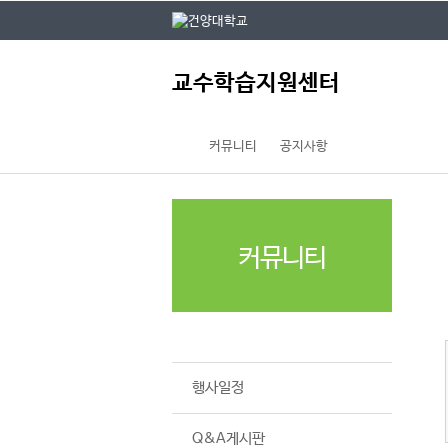
본문 바로가기
대메뉴 바로가기
건
주
교수학습지원센터
메
뉴
커뮤니티
공지사항
커뮤니티
공지사항
행사일정
Q&A게시판