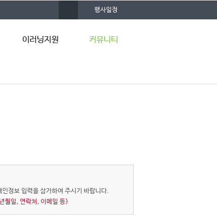
사
행사일정
이
트
맵
이러닝지원
커뮤니티
강의공개
공지사항
사이버강의
행사일정
)
K-MOOC
Q&A게시판
교육용 기자재 대여
서식자료실
하우
켜줘
개인정보 입력을 삼가하여 주시기 바랍니다.
생년월일, 연락처, 이메일 등)