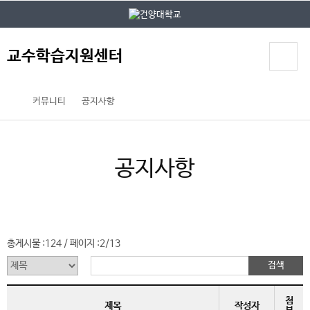
본문 바로가기
대메뉴 바로가기
교수학습지원센터
커뮤니티
공지사항
공지사항
총게시물 :
124
페이지 :
2/13
/
첨
제목
작성자